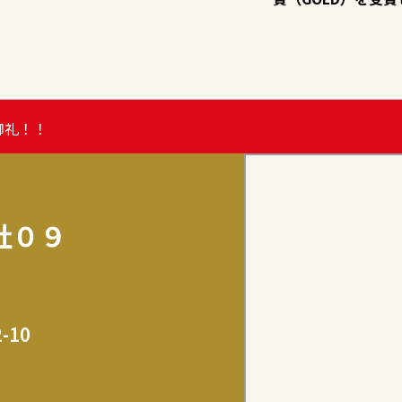
御礼！！
社０９
-10