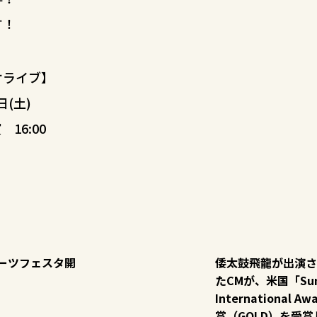
す！
オライブ】
日(土)
 16:00
ーツフェスタ開
倭太鼓飛龍が出演さ
たCMが、米国「Sum
International 
賞（GOLD）を受