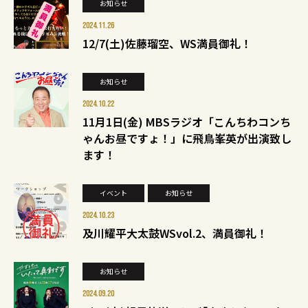
お知らせ
2024.11.26
12/7(土)佐藤瑠空、WS満員御礼！
お知らせ
2024.10.22
11月1日(金) MBSラジオ「こんちわコンち
ゃんお昼ですょ！」に飛鳥峯英が出演致し
ます！
イベント
お知らせ
2024.10.23
及川耀平大太鼓WSvol.2、満員御礼！
お知らせ
2024.09.20