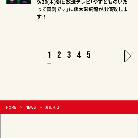
9/26(木)朝日放送テレビ｢やすとものいた
って真剣です｣に倭太鼓飛龍が出演致しま
す！
1
2
3
4
5
HOME
NEWS
お知らせ