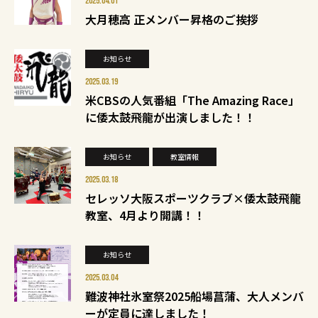
2025.04.01
大月穂高 正メンバー昇格のご挨拶
お知らせ
2025.03.19
米CBSの人気番組「The Amazing Race」
に倭太鼓飛龍が出演しました！！
お知らせ
教室情報
2025.03.18
セレッソ大阪スポーツクラブ×倭太鼓飛龍
教室、4月より開講！！
お知らせ
2025.03.04
難波神社氷室祭2025船場菖蒲、大人メンバ
ーが定員に達しました！