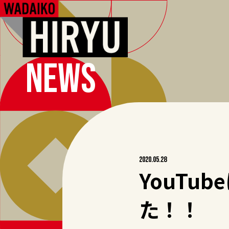
NEWS
2020.05.28
YouTu
た！！